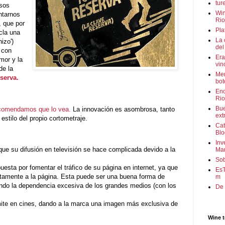
tur
osos
Win
entarnos
Rio
, que por
Pla
cla una
La 
izo')
del
 con
Era
mor y la
vin
de la
Men
serva.
bot
Eno
Rio
Bu
recomendamos que lo vea.
La innovación es asombrosa, tanto
ext
estilo del propio cortometraje.
Cat
Blo
Inv
que su difusión en televisión se hace complicada devido a la
Mar
So
esta por fomentar el tráfico de su página en internet, ya que
EsT
ectamente a la página. Esta puede ser una buena forma de
m
tando la dependencia excesiva de los grandes medios (con los
De 
mite en cines, dando a la marca una imagen más exclusiva de
Wine t