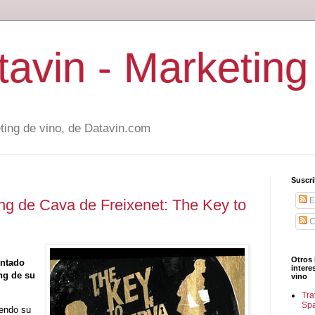
avin - Marketing
ting de vino, de Datavin.com
Suscri
E
ng de Cava de Freixenet: The Key to
C
Otros 
entado
intere
ng de su
vino
Tra
Sp
yendo su