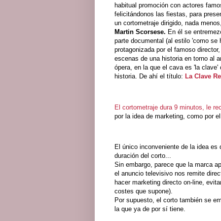
habitual promoción con actores fam
felicitándonos las fiestas, para pres
un cortometraje dirigido, nada menos
Martin Scorsese.
En él se entremez
parte documental (al estilo 'como se h
protagonizada por el famoso director,
escenas de una historia en torno al a
ópera, en la que el cava es 'la clave' 
historia. De ahí el título:
La Clave Re
El cortometraje dura 9 minutos, le 
por la idea de marketing, como por el 
El único inconveniente de la idea es 
duración del corto...
Sin embargo, parece que la marca apu
el anuncio televisivo nos remite dir
hacer marketing directo on-line, evi
costes que supone).
Por supuesto, el corto también se e
la que ya de por sí tiene.