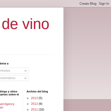
 de vino
birse a
ntradas
omentarios
blogs y sitios
Archivo del blog
santes sobre el
►
2013
(5)
►
2012
(9)
vel Agency
ain
►
2011
(16)