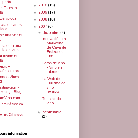
españa
►
2010
(15)
e Tours in
ja
►
2009
(17)
tos tipicos
►
2008
(16)
cata de vinos
▼
2007
(6)
 loco
▼
diciembre
(4)
se una vez el
Innovación en
o
Marketing
saje en una
de Cava de
ella de vino
Freixenet:
turismo en
The ...
ja
Foros de vino
enas y
- Vino en
rañas ideas
internet
ando Vinos -
La Web de
g
Turismo de
estigacion y
vino
keting - Blog
avanza
breVino.com
Turismo de
vino
intoBásico.co
►
septiembre
vinis Cibisqve
(2)
ours information