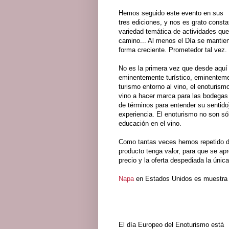
Hemos seguido este evento en sus
tres ediciones, y nos es grato const
variedad temática de actividades qu
camino... Al menos el Día se manti
forma creciente. Prometedor tal vez
No es la primera vez que desde aquí
eminentemente turístico, eminentemen
turismo entorno al vino, el enoturi
vino a hacer marca para las bodegas 
de términos para entender su sentido
experiencia. El enoturismo no son só
educación en el vino.
Como tantas veces hemos repetido de
producto tenga valor, para que se apr
precio y la oferta despediada la únic
Napa
en Estados Unidos es muestra
El día Europeo del Enoturismo está