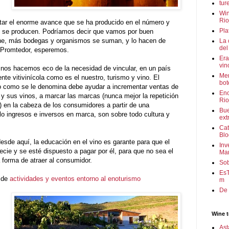
tur
Win
Rio
atar el enorme avance que se ha producido en el número y
Pla
e se producen. Podríamos decir que vamos por buen
ene, más bodegas y organismos se suman, y lo hacen de
La 
del
. Promtedor, esperemos.
Era
vin
 nos hacemos eco de la necesidad de vincular, en un país
Men
te vitivinícola como es el nuestro, turismo y vino. El
bot
smo como se le denomina debe ayudar a incrementar ventas de
Eno
y sus vinos, a marcar las marcas (nunca mejor la repetición
Rio
) en la cabeza de los consumidores a partir de una
Bu
lo ingresos e inversos en marca, son sobre todo cultura y
ext
Cat
Blo
sde aquí, la educación en el vino es garante para que el
Inv
ecie y se esté dispuesto a pagar por él, para que no sea el
Mar
a forma de atraer al consumidor.
So
EsT
 de
actividades y eventos entorno al enoturismo
m
De 
Wine t
Ast