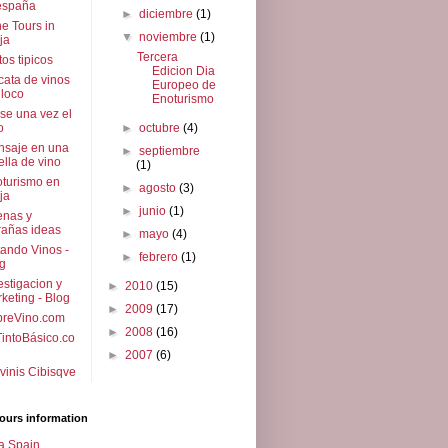
españa
►
diciembre
(1)
e Tours in
▼
noviembre
(1)
ja
Tercera
tos tipicos
Edicion Dia
cata de vinos
Europeo de
 loco
Enoturismo
se una vez el
o
►
octubre
(4)
saje en una
►
septiembre
ella de vino
(1)
turismo en
►
agosto
(3)
ja
►
junio
(1)
enas y
rañas ideas
►
mayo
(4)
ando Vinos -
►
febrero
(1)
g
estigacion y
►
2010
(15)
keting - Blog
►
2009
(17)
breVino.com
►
2008
(16)
intoBásico.co
►
2007
(6)
vinis Cibisqve
ours information
a Spain