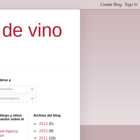
 de vino
birse a
ntradas
omentarios
blogs y sitios
Archivo del blog
santes sobre el
►
2013
(5)
►
2012
(9)
vel Agency
ain
▼
2011
(16)