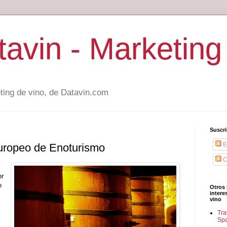
avin - Marketing
ting de vino, de Datavin.com
Suscri
E
Europeo de Enoturismo
C
or
o
Otros 
intere
vino
Tra
Sp